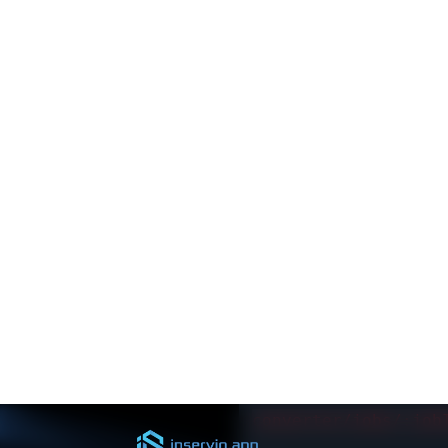
Asynchron
Toutes les conversions lou
(timeouts) de l'API.
Endpoint
POST /model-
converter/jobs
GET /model-
converter/jobs/:job