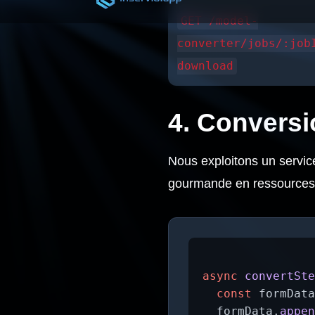
GET /model-
converter/jobs/:job
download
4. Convers
Nous exploitons un service
gourmande en ressources
async
convertSte
const
 formData
  formData.
appen