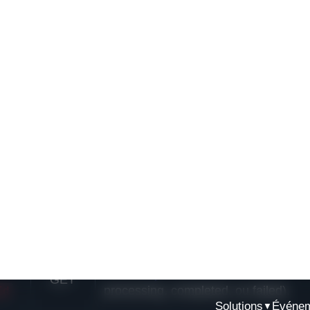
e
rdes sont traitées de manière asynchrone afin d'éviter le
Method
Purpose
Téléverser un fichier STEP ou GLB et
POST
tâche de conversion. Retourne immédi
tâche.
Vérifier le statut actuel d'une tâche 
GET
processing, completed, ou failed).
Id