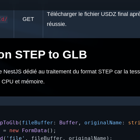
Télécharger le fichier USDZ final ap
GET
Id/
réussie.
ion STEP to GLB
 NestJS dédié au traitement du format STEP car la tesse
 CPU et mémoire.
pToGlb
(
fileBuffer
: 
Buffer
, 
originalName
: 
str
 = 
new
FormData
();

d
(
'file'
, fileBuffer, originalName);
