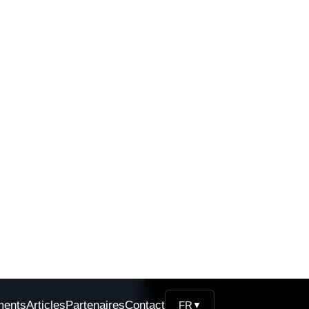
s expirations de délai
 créer une nouvelle
atement l'ID de la
de conversion (queued,