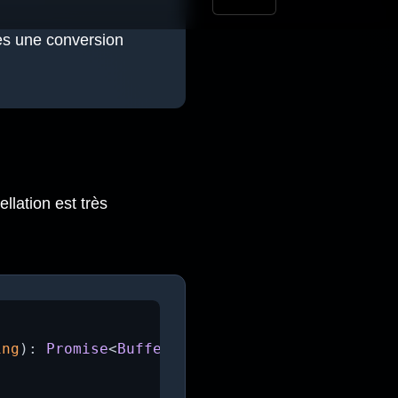
rès une conversion
llation est très
ing
): 
Promise
<
Buffer
> {
